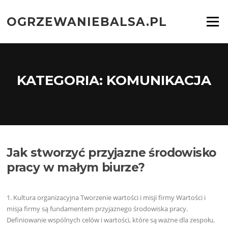
Przejdź
do
OGRZEWANIEBALSA.PL
Menu
treści
KATEGORIA:
KOMUNIKACJA
Jak stworzyć przyjazne środowisko
pracy w małym biurze?
1. Kultura organizacyjna Tworzenie wartości i misji firmy Wartości i
misja firmy są fundamentem przyjaznego środowiska pracy.
Definiowanie wspólnych celów i wartości, które są ważne dla zespołu,