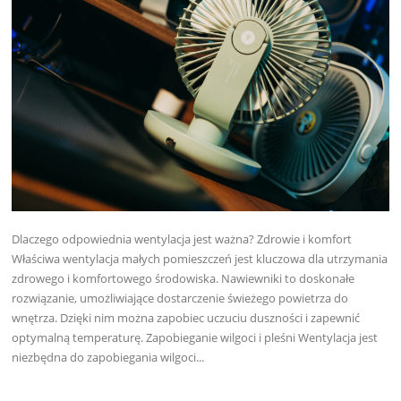
Dlaczego odpowiednia wentylacja jest ważna? Zdrowie i komfort
Właściwa wentylacja małych pomieszczeń jest kluczowa dla utrzymania
zdrowego i komfortowego środowiska. Nawiewniki to doskonałe
rozwiązanie, umożliwiające dostarczenie świeżego powietrza do
wnętrza. Dzięki nim można zapobiec uczuciu duszności i zapewnić
optymalną temperaturę. Zapobieganie wilgoci i pleśni Wentylacja jest
niezbędna do zapobiegania wilgoci...