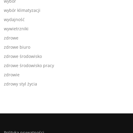
wybór
wybór klimatyzacji
wydajność
wywietrzniki
zdrowe
zdrowe biuro
zdrowe środowisko
zdrowe środowisko pracy
zdrowie
zdrowy styl życia
Polityka prywatności