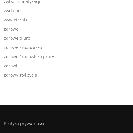
wybór klimatyzacji
wydajność
wywietrzniki
zdrowe
zdrowe biuro
zdrowe środowisko
zdrowe środowisko pracy
zdrowie
zdrowy styl życia
Polityka prywatności