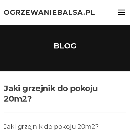
Przejdź
do
OGRZEWANIEBALSA.PL
Menu
treści
BLOG
Jaki grzejnik do pokoju
20m2?
Jaki grzejnik do pokoju 20m2?