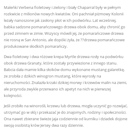
Maleńki Verbena fioletowy i zielony i biały Chaparral były w pełnym
rozkwicie z milionów nowych kwiatów. Oni pachniał piżmowy Kolonii
leżały nanoszone jak zasłony płot w ich podwórku. Lat wcześniej,
babka sadzone pomarańczowego drzewa obok domu, aby chronić go
przed zimnem w zimie. Wszyscy mówili jej, że pomarańczowe drzewa
nie rosną w San Antonio, ale dopóki żyła, że ??drzewa pomarańczowe
produkowane słodkich pomarańczy.
Dwa fioletowy i dwa różowe krepa Myrtle drzewa rosły na podwórku
obok drzewa Granaty, które zostały przywiezione z innego stanu.
Babcia dała mamie kilka słoików domu wykonane mustang galaretkę,
że zrobiła z dzikich winogron mustang, które wyrosły na
nieruchomości. Znalazła krzaki dzikiej morwy i krzewów malin na ziemi,
ale przyroda zwykle przerwano ich apetyt na nich w pierwszej
kolejności.
Jeśli zrobiło na winorośli, krzewu lub drzewa, mogła uczynić go rozwijać,
utrzymać go w słój i przekazać je do znajomych, rodziny i społeczności.
Ona nawet zbierane świeże jaja codziennie od kurniku i dziadek dojone
swoją osobistą krów Jersey dwa razy dziennie.