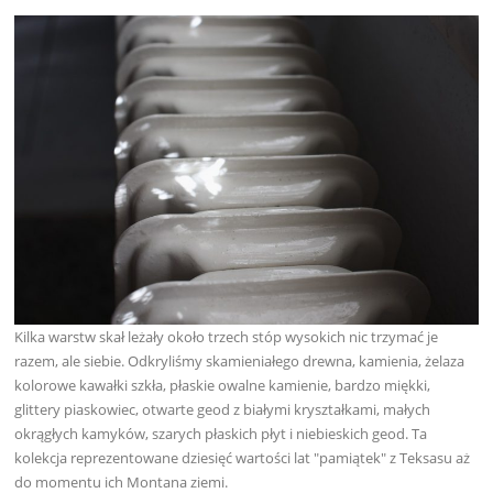
Kilka warstw skał leżały około trzech stóp wysokich nic trzymać je
razem, ale siebie. Odkryliśmy skamieniałego drewna, kamienia, żelaza
kolorowe kawałki szkła, płaskie owalne kamienie, bardzo miękki,
glittery piaskowiec, otwarte geod z białymi kryształkami, małych
okrągłych kamyków, szarych płaskich płyt i niebieskich geod. Ta
kolekcja reprezentowane dziesięć wartości lat "pamiątek" z Teksasu aż
do momentu ich Montana ziemi.