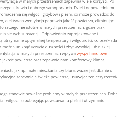
entylacja w małych przestrzeniach zapewnia wiele korzyści. Po
 naszego zdrowia i dobrego samopoczucia. Dzięki odpowiedniemu
madzenia się wilgoci, grzybów i pleśni, co może prowadzić do
o, efektywna wentylacja poprawia jakość powietrza, eliminując
o szczególnie istotne w małych przestrzeniach, gdzie brak
ia się tych substancji. Odpowiednio zaprojektowane i
ą utrzymanie optymalnej temperatury i wilgotności, co przekłada
 można uniknąć uczucia duszności i zbyt wysokiej lub niskiej
wentylacja w małych przestrzeniach wpływa
wyspy handlowe
a jakość powietrza oraz zapewnia nam komfortowy klimat.
niach, jak np. małe mieszkania czy biura, ważne jest dbanie o
ylacyjne zapewniają świeże powietrze, usuwając zanieczyszczeni
mogą stanowić poważne problemy w małych przestrzeniach. Dob
ar wilgoci, zapobiegając powstawaniu pleśni i utrzymaniu