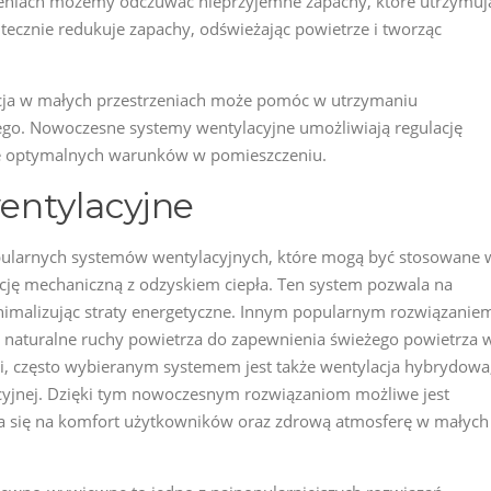
eniach możemy odczuwać nieprzyjemne zapachy, które utrzymuj
utecznie redukuje zapachy, odświeżając powietrze i tworząc
ja w małych przestrzeniach może pomóc w utrzymaniu
ego. Nowoczesne systemy wentylacyjne umożliwiają regulację
ie optymalnych warunków w pomieszczeniu.
entylacyjne
larnych systemów wentylacyjnych, które mogą być stosowane 
cję mechaniczną z odzyskiem ciepła. Ten system pozwala na
nimalizując straty energetyczne. Innym popularnym rozwiązanie
je naturalne ruchy powietrza do zapewnienia świeżego powietrza 
i, często wybieranym systemem jest także wentylacja hybrydowa
acyjnej. Dzięki tym nowoczesnym rozwiązaniom możliwe jest
da się na komfort użytkowników oraz zdrową atmosferę w małych