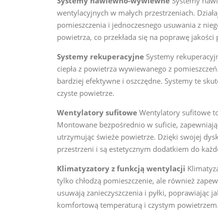
Systemy nawiewno-wywiewne
Systemy nawi
wentylacyjnych w małych przestrzeniach. Dział
pomieszczenia i jednoczesnego usuwania z nieg
powietrza, co przekłada się na poprawę jakości
Systemy rekuperacyjne
Systemy rekuperacyjn
ciepła z powietrza wywiewanego z pomieszczeń.
bardziej efektywne i oszczędne. Systemy te skut
czyste powietrze.
Wentylatory sufitowe
Wentylatory sufitowe t
Montowane bezpośrednio w suficie, zapewniają s
utrzymując świeże powietrze. Dzięki swojej dys
przestrzeni i są estetycznym dodatkiem do każd
Klimatyzatory z funkcją wentylacji
Klimatyza
tylko chłodzą pomieszczenie, ale również zapew
usuwają zanieczyszczenia i pyłki, poprawiając 
komfortową temperaturą i czystym powietrzem