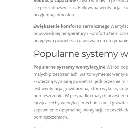
Redukcja zapachów
Często w małych przestrz
się przez dłuższy czas. Efektywna wentylacja sk
przyjemną atmosferę.
Zwiększenie komfortu termicznego
Wentylac
odpowiedniej temperatury i komfortu termiczn
przepływu powietrza, co pozwala na utrzyman
Popularne systemy w
Popularne systemy wentylacyjne
Wśród popu
małych przestrzeniach, warto wymienić wentyla
skuteczną wymianę powietrza, jednocześnie mi
jest wentylacja grawitacyjna, która wykorzystu
pomieszczeniu. W przypadku małych przestrzen
łącząca cechy wentylacji mechanicznej i grawit
zapewnienie optymalnej wentylacji, co przekła
pomieszczeniach.