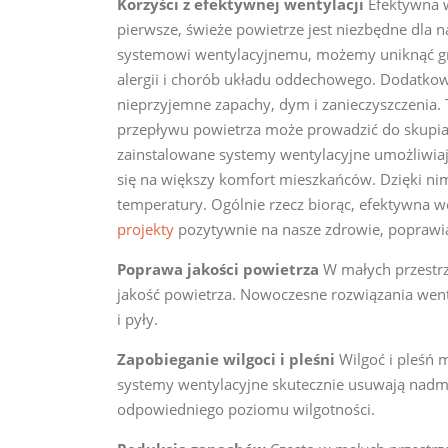
Korzyści z efektywnej wentylacji
Efektywna w
pierwsze, świeże powietrze jest niezbędne dla
systemowi wentylacyjnemu, możemy uniknąć gro
alergii i chorób układu oddechowego. Dodatkow
nieprzyjemne zapachy, dym i zanieczyszczenia. T
przepływu powietrza może prowadzić do skupian
zainstalowane systemy wentylacyjne umożliwiaj
się na większy komfort mieszkańców. Dzięki nim
temperatury. Ogólnie rzecz biorąc, efektywna 
projekty
pozytywnie na nasze zdrowie, poprawi
Poprawa jakości powietrza
W małych przestrze
jakość powietrza. Nowoczesne rozwiązania went
i pyły.
Zapobieganie wilgoci i pleśni
Wilgoć i pleśń 
systemy wentylacyjne skutecznie usuwają nadmi
odpowiedniego poziomu wilgotności.