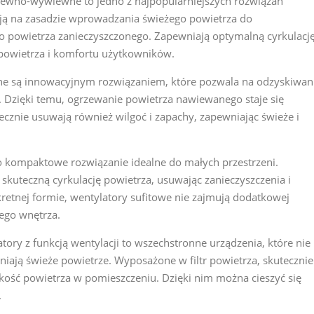
ewno-wywiewne to jedno z najpopularniejszych rozwiązań
ają na zasadzie wprowadzania świeżego powietrza do
o powietrza zanieczyszczonego. Zapewniają optymalną cyrkulacj
 powietrza i komfortu użytkowników.
e są innowacyjnym rozwiązaniem, które pozwala na odzyskiwan
 Dzięki temu, ogrzewanie powietrza nawiewanego staje się
ecznie usuwają również wilgoć i zapachy, zapewniając świeże i
o kompaktowe rozwiązanie idealne do małych przestrzeni.
kuteczną cyrkulację powietrza, usuwając zanieczyszczenia i
kretnej formie, wentylatory sufitowe nie zajmują dodatkowej
ego wnętrza.
tory z funkcją wentylacji to wszechstronne urządzenia, które nie
niają świeże powietrze. Wyposażone w filtr powietrza, skutecznie
jakość powietrza w pomieszczeniu. Dzięki nim można cieszyć się
.