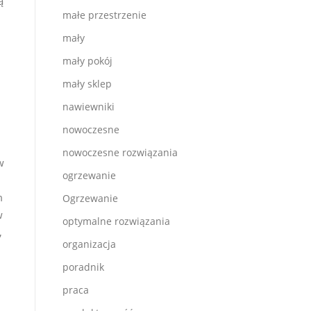
ą
małe przestrzenie
mały
mały pokój
mały sklep
nawiewniki
nowoczesne
nowoczesne rozwiązania
w
ogrzewanie
m
Ogrzewanie
w
optymalne rozwiązania
,
organizacja
poradnik
praca